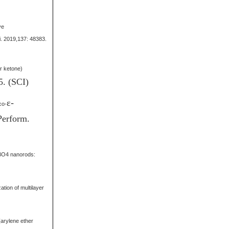
ve
i. 2019,137: 48383.
er ketone)
5. (SCI)
ε
-
co-
Perform.
n3O4 nanorods:
ation of multilayer
(arylene ether