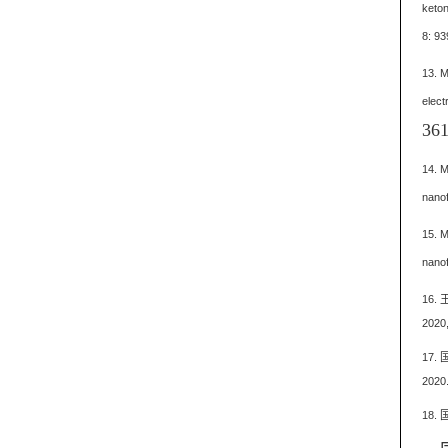
keton
8: 93
13. M
elect
361
14. M
nanof
15. M
nanof
1
6
.
2020
1
7
.
2020
1
8
.