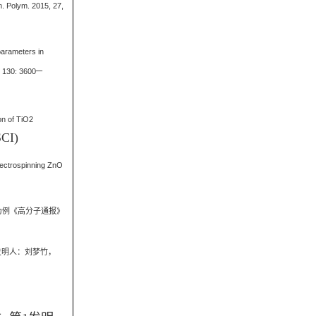
m. Polym. 2015, 27,
 parameters in
–
, 130: 3600
ion of TiO2
SCI)
electrospinning ZnO
院为例《高分子通报》
发明人：刘梦竹，