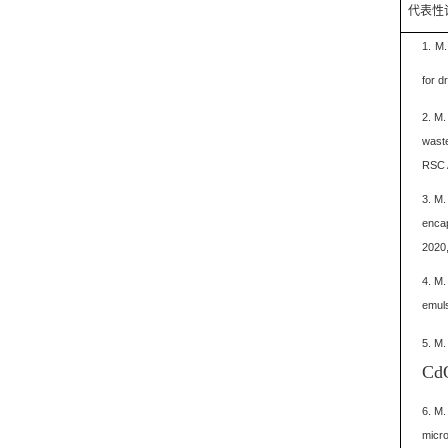
代表性
1.
M
.
for d
2. M.
waste
RSC 
3. M.
encap
2020,
4. M.
emuls
5. M.
CdO
6. M.
micro