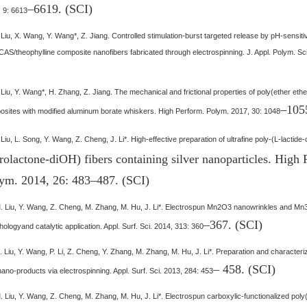
–
6619. (SCI)
 9: 6613
 Liu, X. Wang, Y. Wang*, Z. Jiang. Controlled stimulation-burst targeted release by pH-sensiti
S/theophylline composite nanofibers fabricated through electrospinning. J. Appl. Polym. Sc
 Liu, Y. Wang*, H. Zhang, Z. Jiang. The mechanical and frictional properties of poly(ether eth
–
105
sites with modified aluminum borate whiskers. High Perform. Polym. 2017, 30: 1048
 Liu, L. Song, Y. Wang, Z. Cheng, J. Li*. High-effective preparation of ultrafine poly-(L-lactide-
rolactone-diOH) fibers containing silver nanoparticles. High 
ym. 2014, 26: 483
–
487. (SCI)
. Liu, Y. Wang, Z. Cheng, M. Zhang, M. Hu, J. Li*. Electrospun Mn2O3 nanowrinkles and M
–
367. (SCI)
ologyand catalytic application. Appl. Surf. Sci. 2014, 313: 360
. Liu, Y. Wang, P. Li, Z. Cheng, Y. Zhang, M. Zhang, M. Hu, J. Li*. Preparation and characteriz
–
458. (SCI)
ano-products via electrospinning. Appl. Surf. Sci. 2013, 284: 453
. Liu, Y. Wang, Z. Cheng, M. Zhang, M. Hu, J. Li*. Electrospun carboxylic-functionalized poly