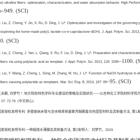
e) ultrafine fibers: optimization, characterization, and water absorption behavior. High Perfor
–
949. (SCI)
9
. Liu, Z. Cheng, Y. Jin, X. Ru, D. Ding, J. Li*. Optimization and investigation of the governing
rospinning the home-made poly(L-lactide-co-e-caprolactone-diOH). J. Appl. Polym. Sci. 2013
0. (SCI)
. Liu, Z. Cheng, J. Yan, L. Qiang, X. Ru, F. Liu, D. Ding, J. Li*. Preparation and characterizat
–
1100. (
ibers via using polylactic acid as template. J. Appl. Polym. Sci. 2013, 128: 1095
. Liu, Y. Wang, Z. Cheng, L. Song, M. Zhang, M. Hu, J. Li*. Function of NaOH hydrolysis in 
–
95. (SCI)
ibers viausing polylactide as templates. Mat. Sci. Eng. B. 2014, 187: 89
 王永鹏, 刘梦竹 *. 地方院校特色学科专业建设的策略及实践研究——以吉林化工学院材料学
, 07: 72-76. (中文核心)
 国家授权发明专利: 多壁碳纳米管与含呋喃苯侧基聚芳醚酮复合热固型材料及其制备方法, 第1
.
 国家授权发明专利:一种超疏水薄膜及其制备方法, 第2发明人：刘梦竹，2019.