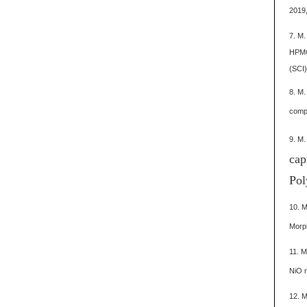
2019,
7. M.
HPMCA
(SCI)
8. M.
compo
9. M.
cap
Pol
10. M
Morph
11. M
NiO n
12. M