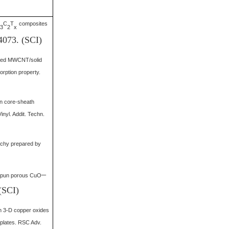
C
T
composites
3
2
x
4073. (SCI)
lized MWCNT/solid
rption property.
 on core-sheath
inyl. Addit. Techn.
archy prepared by
–
rospun porous CuO
(SCI)
un 3-D copper oxides
mplates. RSC Adv.