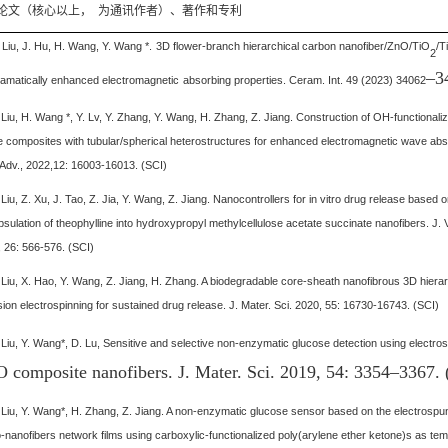
*
论文（核心以上，
为通讯作者）、著作和专利
Liu, J. Hu, H. Wang, Y. Wang *.
3D flower-branch hierarchical carbon nanofiber/ZnO/TiO
/Ti
2
–
3
ramatically enhanced electromagnetic
absorbing properties. Ceram. Int. 49 (2023) 34062
 Liu, H. Wang *, Y. Lv, Y. Zhang, Y. Wang, H. Zhang, Z. Jiang. Construction of OH-functiona
 composites with tubular/spherical heterostructures for enhanced electromagnetic wave abso
Adv., 2022,12: 16003-16013. (SCI)
 Liu, Z. Xu, J. Tao, Z. Jia, Y. Wang, Z. Jiang. Nanocontrollers for in vitro drug release based
sulation of theophylline into hydroxypropyl methylcellulose acetate succinate nanofibers. J. V
 26: 566-576. (SCI)
 Liu, X. Hao, Y. Wang, Z. Jiang, H. Zhang. A biodegradable core-sheath nanofibrous 3D hier
ion electrospinning for sustained drug release. J. Mater. Sci. 2020, 55: 16730-16743. (SCI)
 Liu, Y. Wang*, D. Lu, Sensitive and selective non-enzymatic glucose detection using elect
 composite nanofibers. J. Mater. Sci. 2019, 54: 3354
–
3367. 
 Liu, Y. Wang*, H. Zhang, Z. Jiang. A non-enzymatic glucose sensor based on the electrosp
-nanofibers network films using carboxylic-functionalized poly(arylene ether ketone)s as te