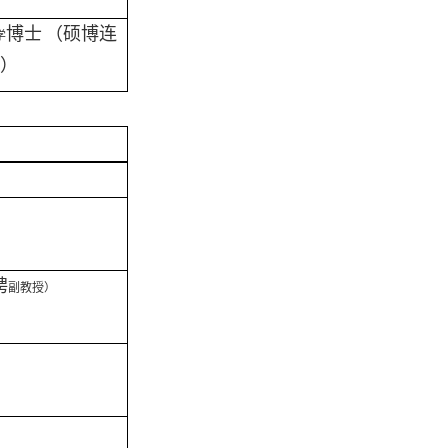
博士
（硕博连
学
）
聘
副教授
）