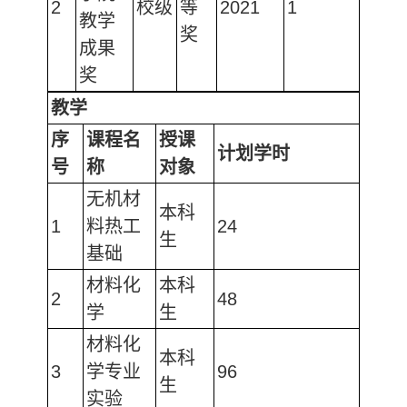
2
校级
等
2021
1
教学
奖
成果
奖
教学
序
课程名
授课
计划学时
号
称
对象
无机材
本科
1
料热工
24
生
基础
材料化
本科
2
48
学
生
材料化
本科
3
学专业
96
生
实验