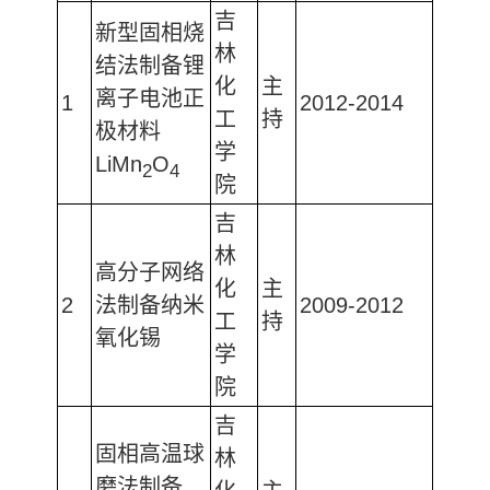
吉
新型固相烧
林
结法制备锂
化
主
离子电池正
1
2012-2014
工
持
极材料
学
LiMn
O
2
4
院
吉
林
高分子网络
化
主
2
法制备纳米
2009-2012
工
持
氧化锡
学
院
吉
固相高温球
林
磨法制备