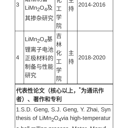
化
主
3
2014-2016
LiMn
O
及
工
持
2
4
学
其掺杂研究
院
吉
LiMn
O
基
2
4
林
锂离子电池
化
主
4
2018-2020
正极材料的
工
持
制备与性能
学
研究
院
*
代表性论文（核心以上，
为通讯作
者）、著作和专利
1.S.D. Geng, S.J. Geng, Y. Zhai, Syn
thesis of LiMn
O
via high-temperatur
2
4