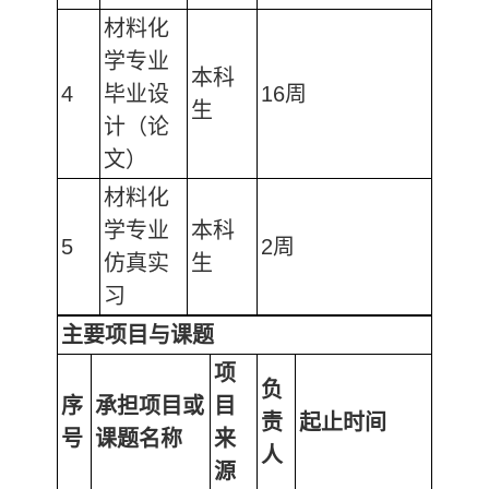
材料化
学专业
本科
4
毕业设
16周
生
计（论
文）
材料化
学专业
本科
5
2周
仿真实
生
习
主要项目
与课题
项
负
序
承担项目或
目
责
起止时间
号
课题名称
来
人
源