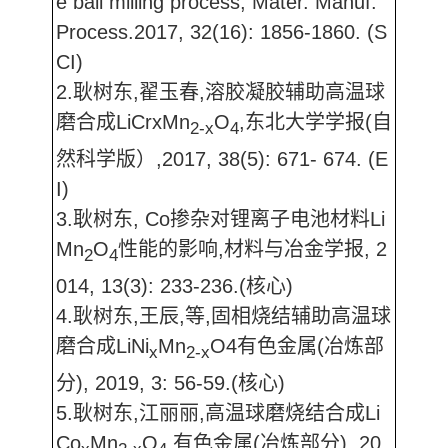
e ball milling process, Mater. Manuf.
Process.2017, 32(16): 1856-1860. (S
CI)
2.耿树东,翟玉春,溶胶凝胶辅助高温球
磨合成LiCrxMn
O
,东北大学学报(自
2-x
4
然科学版）,2017, 38(5): 671- 674. (E
I)
3.耿树东, Co掺杂对锂离子电池材料Li
Mn
O
性能的影响,材料与冶金学报, 2
2
4
014, 13(3): 233-236.(核心)
4.耿树东,王辰,等,固相烧结辅助高温球
磨合成LiNi
Mn
O4有色金属(冶炼部
x
2-x
分), 2019, 3: 56-59.(核心)
5.耿树东,江丽丽,高温球磨烧结合成Li
Co
Mn
O
,有色金属(冶炼部分), 20