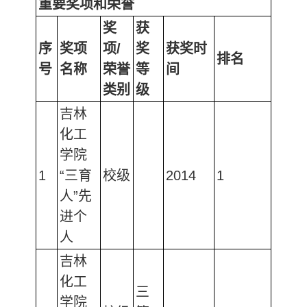
重要奖项和荣誉
奖
获
序
奖项
项/
奖
获奖时
排名
号
名称
荣誉
等
间
类别
级
吉林
化工
学院
1
“三育
校级
2014
1
人”先
进个
人
吉林
化工
三
学院